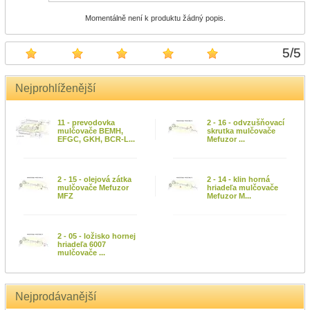
Momentálně není k produktu žádný popis.
5
/
5
Nejprohlíženější
11 - prevodovka
2 - 16 - odvzušňovací
mulčovače BEMH,
skrutka mulčovače
EFGC, GKH, BCR-L...
Mefuzor ...
2 - 15 - olejová zátka
2 - 14 - klin horná
mulčovače Mefuzor
hriadeľa mulčovače
MFZ
Mefuzor M...
2 - 05 - ložisko hornej
hriadeľa 6007
mulčovače ...
Nejprodávanější