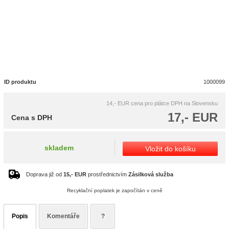
ID produktu
1000099
14,- EUR
cena pro plátce DPH na Slovensku
17,- EUR
Cena s DPH
skladem
Vložit do košíku
Doprava již od
15,- EUR
prostřednictvím
Zásilková služba
Recyklační poplatek je započítán v ceně
Popis
Komentáře
?