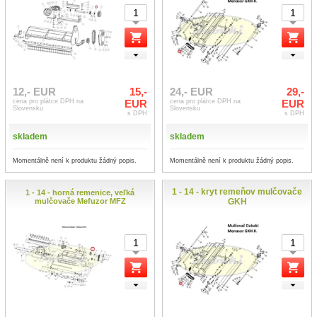
12,- EUR
15,-
24,- EUR
29,-
cena pro plátce DPH na
EUR
cena pro plátce DPH na
EUR
Slovensku
Slovensku
s DPH
s DPH
skladem
skladem
Momentálně není k produktu žádný popis.
Momentálně není k produktu žádný popis.
1 - 14 - kryt remeňov mulčovače
1 - 14 - horná remenice, veľká
mulčovače Mefuzor MFZ
GKH