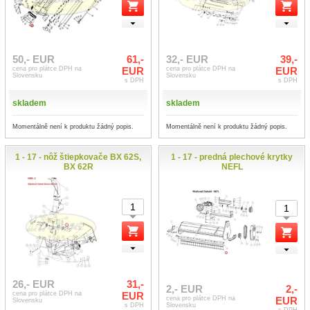
50,- EUR
61,-
32,- EUR
39,-
cena pro plátce DPH na
EUR
cena pro plátce DPH na
EUR
Slovensku
Slovensku
s DPH
s DPH
skladem
skladem
Momentálně není k produktu žádný popis.
Momentálně není k produktu žádný popis.
1 - 17 - nôž štiepkovače BX 62S,
1 - 17 - predná plechové krytky
BX 62R
NEFL
26,- EUR
31,-
2,- EUR
2,-
cena pro plátce DPH na
EUR
cena pro plátce DPH na
EUR
Slovensku
s DPH
Slovensku