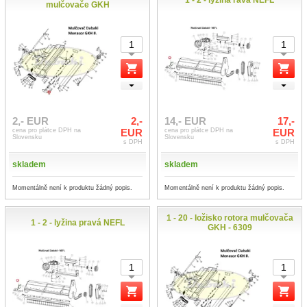
1 - 2 - lyžina ľavá NEFL
mulčovače GKH
2,- EUR
2,-
14,- EUR
17,-
cena pro plátce DPH na
EUR
cena pro plátce DPH na
EUR
Slovensku
Slovensku
s DPH
s DPH
skladem
skladem
Momentálně není k produktu žádný popis.
Momentálně není k produktu žádný popis.
1 - 20 - ložisko rotora mulčovača
1 - 2 - lyžina pravá NEFL
GKH - 6309