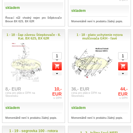
s DPH
skladem
skladem
Řezací nůž vhodný nejen pro štěpkovače
Momentálně není k produktu žádný popis.
Brixon BX 62S, BX 62R
1 - 18 - čap závesu štiepkovače - II.
1 - 18 - plato uchytenie rotora
Kat. BX 62S, BX 62R
mulčovača GKH - ľavé
8,- EUR
10,-
36,- EUR
44,-
cena pro plátce DPH na
EUR
cena pro plátce DPH na
EUR
Slovensku
Slovensku
s DPH
s DPH
skladem
skladem
Momentálně není k produktu žádný popis.
Momentálně není k produktu žádný popis.
1 - 19 - segrovka 100 - rotora