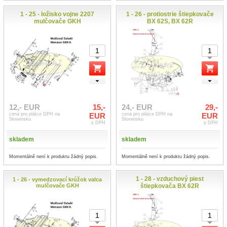
1 - 25 - ložisko vojne 2207
1 - 26 - protiostrie štiepkovače
mulčovače GKH
BX 62S, BX 62R
12,- EUR
15,-
24,- EUR
29,-
cena pro plátce DPH na
EUR
cena pro plátce DPH na
EUR
Slovensku
Slovensku
s DPH
s DPH
skladem
skladem
Momentálně není k produktu žádný popis.
Momentálně není k produktu žádný popis.
1 - 28 - vzduchový piest
1 - 26 - vymedzovací krúžok valca
mulčovače GKH
štiepkovača BX 62R