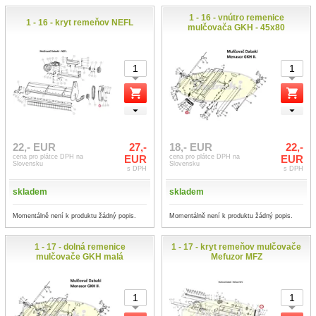
1 - 16 - vnútro remenice
1 - 16 - kryt remeňov NEFL
mulčovača GKH - 45x80
22,- EUR
27,-
18,- EUR
22,-
cena pro plátce DPH na
EUR
cena pro plátce DPH na
EUR
Slovensku
Slovensku
s DPH
s DPH
skladem
skladem
Momentálně není k produktu žádný popis.
Momentálně není k produktu žádný popis.
1 - 17 - dolná remenice
1 - 17 - kryt remeňov mulčovače
mulčovače GKH malá
Mefuzor MFZ