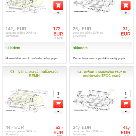
142,- EUR
172,-
26,- EUR
31,-
cena pro plátce DPH na
EUR
cena pro plátce DPH na
EUR
Slovensku
Slovensku
s DPH
s DPH
skladem
skladem
Momentálně není k produktu žádný popis.
Momentálně není k produktu žádný popis.
03 - lyžina pravá mulčovače
04 - držiak 3-bodového závesu
BEMH
mulčovače EFGC pravý
44,- EUR
53,-
34,- EUR
41,-
cena pro plátce DPH na
EUR
cena pro plátce DPH na
EUR
Slovensku
Slovensku