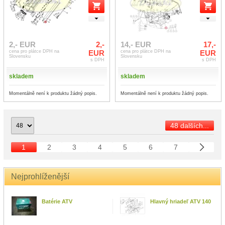
2,- EUR
2,-
14,- EUR
17,-
cena pro plátce DPH na
EUR
cena pro plátce DPH na
EUR
Slovensku
Slovensku
s DPH
s DPH
skladem
skladem
Momentálně není k produktu žádný popis.
Momentálně není k produktu žádný popis.
48 dalších...
1
2
3
4
5
6
7
Nejprohlíženější
Batérie ATV
Hlavný hriadeľ ATV 140