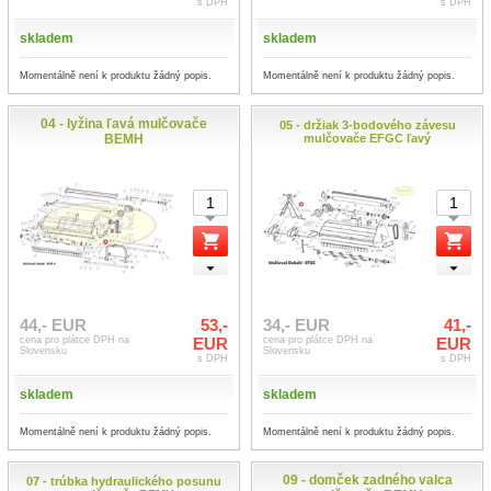
s DPH
s DPH
skladem
skladem
Momentálně není k produktu žádný popis.
Momentálně není k produktu žádný popis.
04 - lyžina ľavá mulčovače
05 - držiak 3-bodového závesu
BEMH
mulčovače EFGC ľavý
44,- EUR
53,-
34,- EUR
41,-
cena pro plátce DPH na
EUR
cena pro plátce DPH na
EUR
Slovensku
Slovensku
s DPH
s DPH
skladem
skladem
Momentálně není k produktu žádný popis.
Momentálně není k produktu žádný popis.
09 - domček zadného valca
07 - trúbka hydraulického posunu