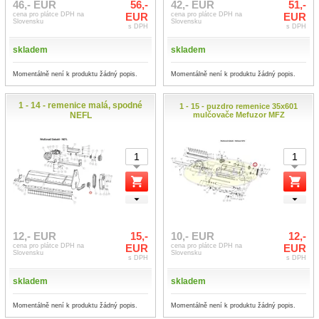
46,- EUR
56,-
42,- EUR
51,-
cena pro plátce DPH na
EUR
cena pro plátce DPH na
EUR
Slovensku
Slovensku
s DPH
s DPH
skladem
skladem
Momentálně není k produktu žádný popis.
Momentálně není k produktu žádný popis.
1 - 14 - remenice malá, spodné
1 - 15 - puzdro remenice 35x601
NEFL
mulčovače Mefuzor MFZ
12,- EUR
15,-
10,- EUR
12,-
cena pro plátce DPH na
EUR
cena pro plátce DPH na
EUR
Slovensku
Slovensku
s DPH
s DPH
skladem
skladem
Momentálně není k produktu žádný popis.
Momentálně není k produktu žádný popis.