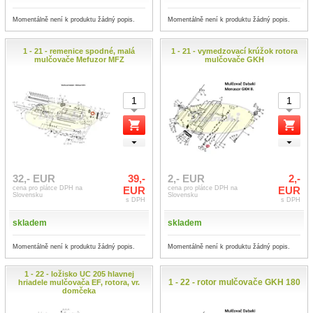
Momentálně není k produktu žádný popis.
Momentálně není k produktu žádný popis.
1 - 21 - remenice spodné, malá
1 - 21 - vymedzovací krúžok rotora
mulčovače Mefuzor MFZ
mulčovače GKH
32,- EUR
39,-
2,- EUR
2,-
cena pro plátce DPH na
EUR
cena pro plátce DPH na
EUR
Slovensku
Slovensku
s DPH
s DPH
skladem
skladem
Momentálně není k produktu žádný popis.
Momentálně není k produktu žádný popis.
1 - 22 - ložisko UC 205 hlavnej
1 - 22 - rotor mulčovače GKH 180
hriadele mulčovača EF, rotora, vr.
domčeka