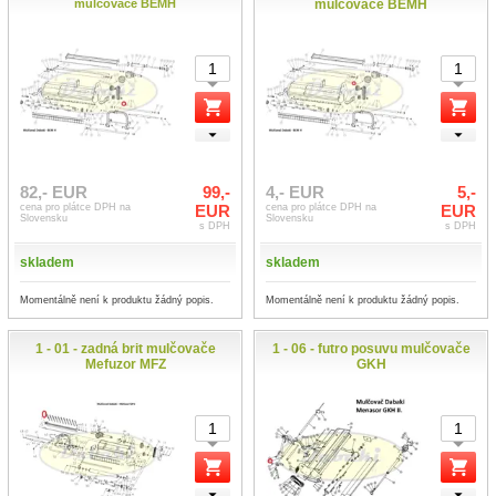
mulčovače BEMH
mulčovače BEMH
82,- EUR
99,-
4,- EUR
5,-
cena pro plátce DPH na
EUR
cena pro plátce DPH na
EUR
Slovensku
Slovensku
s DPH
s DPH
skladem
skladem
Momentálně není k produktu žádný popis.
Momentálně není k produktu žádný popis.
1 - 01 - zadná brit mulčovače
1 - 06 - futro posuvu mulčovače
Mefuzor MFZ
GKH