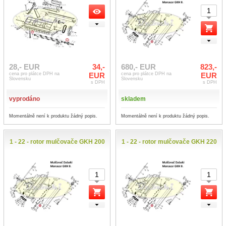
28,- EUR
34,-
680,- EUR
823,-
cena pro plátce DPH na
EUR
cena pro plátce DPH na
EUR
Slovensku
Slovensku
s DPH
s DPH
vyprodáno
skladem
Momentálně není k produktu žádný popis.
Momentálně není k produktu žádný popis.
1 - 22 - rotor mulčovače GKH 200
1 - 22 - rotor mulčovače GKH 220