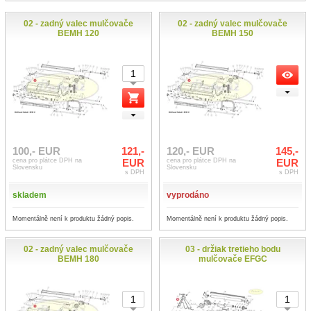
02 - zadný valec mulčovače
02 - zadný valec mulčovače
BEMH 120
BEMH 150
100,- EUR
121,-
120,- EUR
145,-
cena pro plátce DPH na
EUR
cena pro plátce DPH na
EUR
Slovensku
Slovensku
s DPH
s DPH
skladem
vyprodáno
Momentálně není k produktu žádný popis.
Momentálně není k produktu žádný popis.
02 - zadný valec mulčovače
03 - držiak tretieho bodu
BEMH 180
mulčovače EFGC