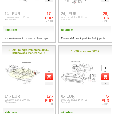
14,- EUR
17,-
24,- EUR
29,-
cena pro plátce DPH na
EUR
cena pro plátce DPH na
EUR
Slovensku
Slovensku
s DPH
s DPH
skladem
skladem
Momentálně není k produktu žádný popis.
Momentálně není k produktu žádný popis.
1 - 20 - puzdro remenice 40x60
1 - 20 - remeň BX37
mulčovače Mefuzor MFZ
14,- EUR
17,-
6,- EUR
7,-
cena pro plátce DPH na
EUR
cena pro plátce DPH na
EUR
Slovensku
Slovensku
s DPH
s DPH
skladem
skladem