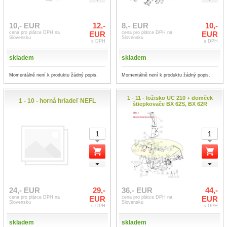
10,- EUR
12,-
8,- EUR
10,-
cena pro plátce DPH na
EUR
cena pro plátce DPH na
EUR
Slovensku
Slovensku
s DPH
s DPH
skladem
skladem
Momentálně není k produktu žádný popis.
Momentálně není k produktu žádný popis.
1 - 11 - ložisko UC 210 + domček
1 - 10 - horná hriadeľ NEFL
štiepkovače BX 62S, BX 62R
24,- EUR
29,-
36,- EUR
44,-
cena pro plátce DPH na
EUR
cena pro plátce DPH na
EUR
Slovensku
Slovensku
s DPH
s DPH
skladem
skladem