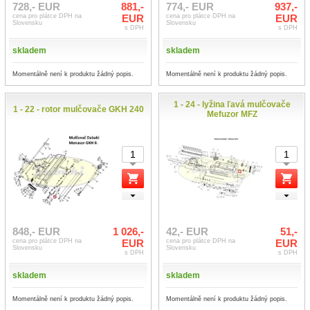
728,- EUR
881,-
774,- EUR
937,-
cena pro plátce DPH na
EUR
cena pro plátce DPH na
EUR
Slovensku
Slovensku
s DPH
s DPH
skladem
skladem
Momentálně není k produktu žádný popis.
Momentálně není k produktu žádný popis.
1 - 24 - lyžina ľavá mulčovače
1 - 22 - rotor mulčovače GKH 240
Mefuzor MFZ
848,- EUR
1 026,-
42,- EUR
51,-
cena pro plátce DPH na
EUR
cena pro plátce DPH na
EUR
Slovensku
Slovensku
s DPH
s DPH
skladem
skladem
Momentálně není k produktu žádný popis.
Momentálně není k produktu žádný popis.