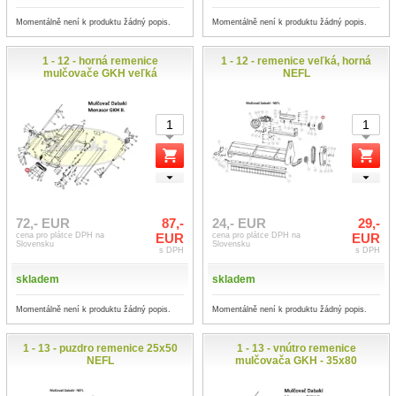
Momentálně není k produktu žádný popis.
Momentálně není k produktu žádný popis.
1 - 12 - horná remenice
1 - 12 - remenice veľká, horná
mulčovače GKH veľká
NEFL
72,- EUR
87,-
24,- EUR
29,-
cena pro plátce DPH na
EUR
cena pro plátce DPH na
EUR
Slovensku
Slovensku
s DPH
s DPH
skladem
skladem
Momentálně není k produktu žádný popis.
Momentálně není k produktu žádný popis.
1 - 13 - puzdro remenice 25x50
1 - 13 - vnútro remenice
NEFL
mulčovača GKH - 35x80