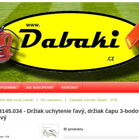
 PODMÍNKY
JAK NAKUPOVAT
KONTAKT
né diely stroje Dabaki
/
ND rotavátory
/
Zakladač trávníku Stodor - STB
B145.034 - Držiak uchytenie ľavý, držiak čapu 3-bod
avý
ID produktu