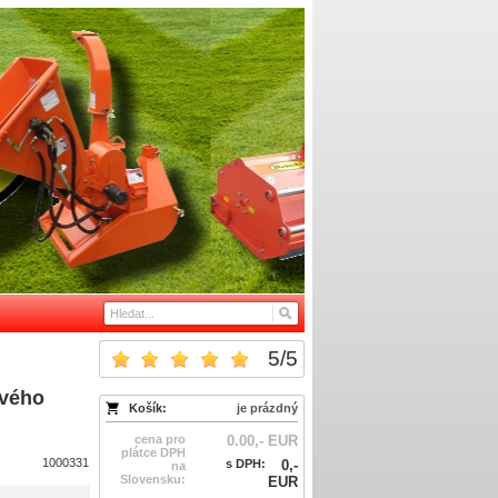
5
/
5
ového
Košík:
je prázdný
cena pro
0.00,- EUR
plátce DPH
1000331
s DPH:
0,-
na
Slovensku:
EUR