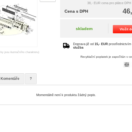
38,- EUR
cena pro plátce DPH
46
Cena s DPH
skladem
Vložit 
Doprava již od
15,- EUR
prostřednictví
služba
zky jsou ilustračního charakteru)
Recyklační poplatek je započítán v c
Komentáře
?
Momentálně není k produktu žádný popis.