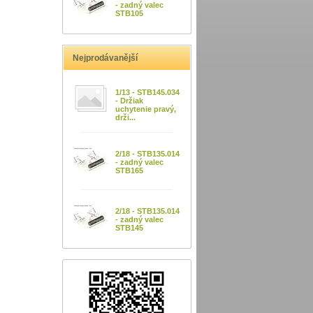
- zadný valec
STB105
Nejprodávanější
1/13 - STB145.034
- Držiak
uchytenie pravý,
drži...
2/18 - STB135.014
- zadný valec
STB165
2/18 - STB135.014
- zadný valec
STB145