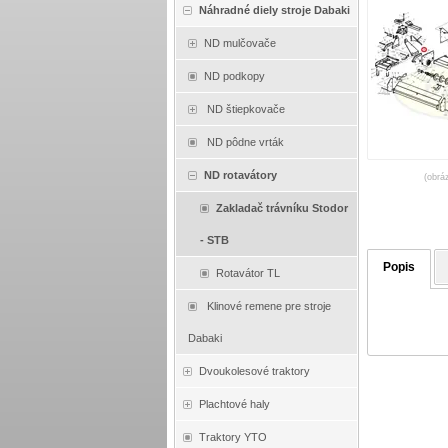
Náhradné diely stroje Dabaki
ND mulčovače
ND podkopy
ND štiepkovače
ND pôdne vrták
ND rotavátory
(obrá
Zakladač trávníku Stodor
- STB
Popis
Rotavátor TL
Klinové remene pre stroje
Dabaki
Dvoukolesové traktory
Plachtové haly
Traktory YTO