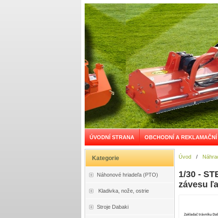
ÚVODNÍ STRANA
OBCHODNÍ A REKLAMAČNÍ
Úvod
/
Náhrad
Kategorie
1/30 - ST
Náhonové hriadeľa (PTO)
závesu ľ
Kladivka, nože, ostrie
Stroje Dabaki