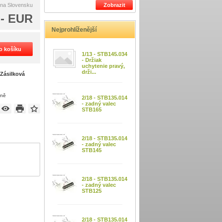
 na Slovensku
Zobrazit
,- EUR
Nejprohlíženější
do košíku
1/13 - STB145.034
- Držiak
uchytenie pravý,
drži...
m
Zásilková
eně
2/18 - STB135.014
- zadný valec
STB165
2/18 - STB135.014
- zadný valec
STB145
2/18 - STB135.014
- zadný valec
STB125
2/18 - STB135.014