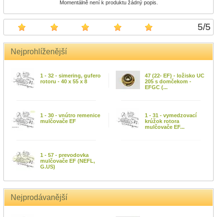
Momentálně není k produktu žádný popis.
5
/
5
Nejprohlíženější
1 - 32 - simering, gufero
47 (22- EF) - ložisko UC
rotoru - 40 x 55 x 8
205 s domčekom -
EFGC (...
1 - 30 - vnútro remenice
1 - 31 - vymedzovací
mulčovače EF
krúžok rotora
mulčovače EF...
1 - 57 - prevodovka
mulčovače EF (NEFL,
G.US)
Nejprodávanější