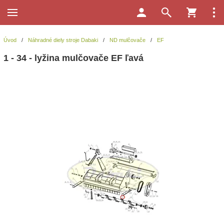
Úvod
/
Náhradné diely stroje Dabaki
/
ND mulčovače
/
EF
1 - 34 - lyžina mulčovače EF ľavá