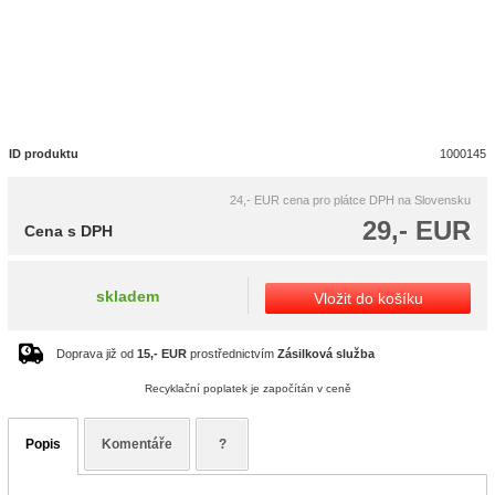
ID produktu
1000145
24,- EUR
cena pro plátce DPH na Slovensku
29,- EUR
Cena s DPH
skladem
Vložit do košíku
Doprava již od
15,- EUR
prostřednictvím
Zásilková služba
Recyklační poplatek je započítán v ceně
Popis
Komentáře
?