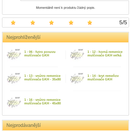
Momentálně není k produktu žádný popis.
5
/
5
Nejprohlíženější
1 - 06 - futro posuvu
1 - 12 - horná remenice
mulčovače GKH
mulčovače GKH veľká
1 - 13 - vnútro remenice
1 - 14 - kryt remeňov
mulčovača GKH - 35x80
mulčovače GKH
1 - 16 - vnútro remenice
mulčovača GKH - 45x80
Nejprodávanější