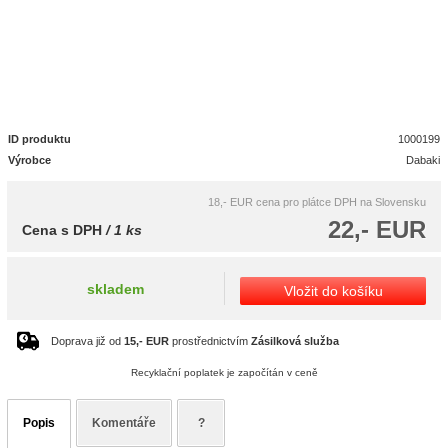
ID produktu
1000199
Výrobce
Dabaki
18,- EUR
cena pro plátce DPH na Slovensku
22,- EUR
Cena s DPH
/ 1 ks
skladem
Vložit do košíku
Doprava již od
15,- EUR
prostřednictvím
Zásilková služba
Recyklační poplatek je započítán v ceně
Popis
Komentáře
?