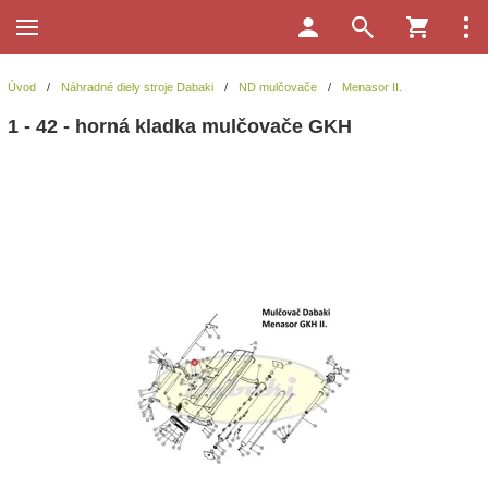
Úvod
/
Náhradné diely stroje Dabaki
/
ND mulčovače
/
Menasor II.
1 - 42 - horná kladka mulčovače GKH