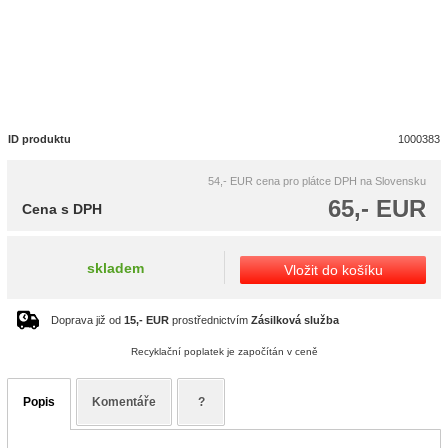
ID produktu
1000383
54,- EUR
cena pro plátce DPH na Slovensku
65,- EUR
Cena s DPH
skladem
Vložit do košíku
Doprava již od
15,- EUR
prostřednictvím
Zásilková služba
Recyklační poplatek je započítán v ceně
Popis
Komentáře
?