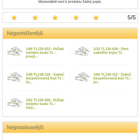
Momentálně není k produktu žádný popis.
5
/
5
Nejprohlíženější
1/06 TL135-012 - Držiak
1/10 TL135-018 - Pant
tretieho bodu TL -
zadného krytu TL
pravý...
1/45 TL135-125 - Zadný
1/60 TL135-112 - Zadný
bezpečnostný kryt TL -
bezpečnostný kryt TL -
ľa...
pr...
1/61 TL135-026 - Držiak
tretieho bodu TL -
ľavý...
Nejprodávanější