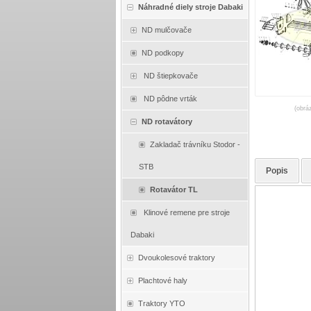
Náhradné diely stroje Dabaki
ND mulčovače
ND podkopy
ND štiepkovače
ND pôdne vrták
(obrá
ND rotavátory
Zakladač trávníku Stodor -
STB
Popis
Rotavátor TL
Klinové remene pre stroje
Dabaki
Dvoukolesové traktory
Plachtové haly
Traktory YTO