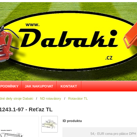
 PODMÍNKY
JAK NAKUPOVAT
KONTAKT
né diely stroje Dabaki
/
ND rotavátory
/
Rotavátor TL
1243.1-97 - Reťaz TL
ID produktu
54,- EUR
cena pro plátce DPH