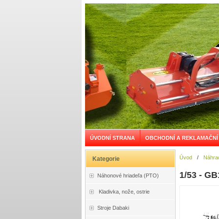
ÚVODNÍ STRANA
OBCHODNÍ A REKLAMAČNÍ
Úvod
/
Náhrad
Kategorie
1/53 - GB
Náhonové hriadeľa (PTO)
Kladivka, nože, ostrie
Stroje Dabaki