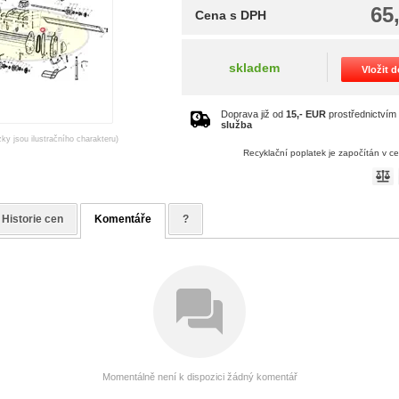
65
Cena s DPH
skladem
Vložit 
Doprava již od
15,- EUR
prostřednictví
služba
zky jsou ilustračního charakteru)
Recyklační poplatek je započítán v c
Historie cen
Komentáře
?
Momentálně není k dispozici žádný komentář