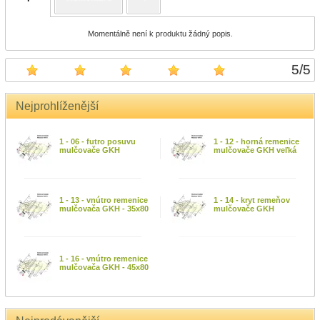
Momentálně není k produktu žádný popis.
5
/
5
Nejprohlíženější
1 - 06 - futro posuvu
1 - 12 - horná remenice
mulčovače GKH
mulčovače GKH veľká
1 - 13 - vnútro remenice
1 - 14 - kryt remeňov
mulčovača GKH - 35x80
mulčovače GKH
1 - 16 - vnútro remenice
mulčovača GKH - 45x80