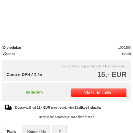
ID produktu
1000206
Výrobce
Dabaki
12,- EUR
cena pro plátce DPH na Slovensku
15,- EUR
Cena s DPH
/ 1 ks
skladem
Vložit do košíku
Doprava již od
15,- EUR
prostřednictvím
Zásilková služba
Recyklační poplatek je započítán v ceně
Popis
Komentáře
?