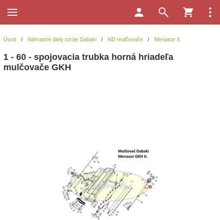
Úvod
/
Náhradné diely stroje Dabaki
/
ND mulčovače
/
Menasor II.
1 - 60 - spojovacia trubka horná hriadeľa
mulčovače GKH