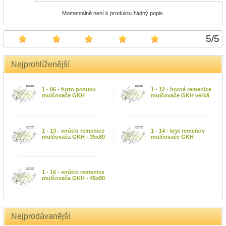
Momentálně není k produktu žádný popis.
5
/
5
Nejprohlíženější
1 - 06 - futro posuvu
1 - 12 - horná remenice
mulčovače GKH
mulčovače GKH veľká
1 - 13 - vnútro remenice
1 - 14 - kryt remeňov
mulčovača GKH - 35x80
mulčovače GKH
1 - 16 - vnútro remenice
mulčovača GKH - 45x80
Nejprodávanější