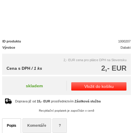
ID produktu
1000207
Výrobce
Dabaki
2,- EUR
cena pro plátce DPH na Slovensku
2,- EUR
Cena s DPH
/ 1 ks
skladem
Vložit do košíku
Doprava již od
15,- EUR
prostřednictvím
Zásilková služba
Recyklační poplatek je započítán v ceně
Popis
Komentáře
?