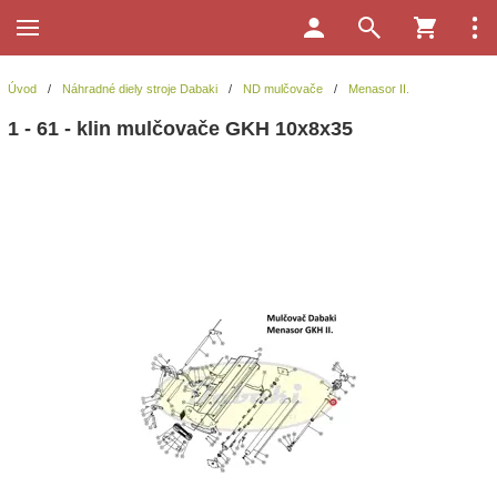
Úvod
/
Náhradné diely stroje Dabaki
/
ND mulčovače
/
Menasor II.
1 - 61 - klin mulčovače GKH 10x8x35