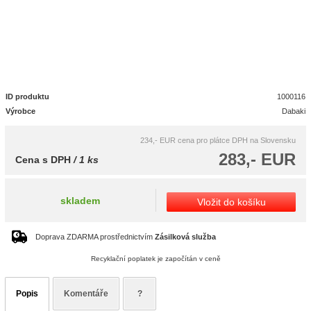
ID produktu
1000116
Výrobce
Dabaki
234,- EUR
cena pro plátce DPH na Slovensku
283,- EUR
Cena s DPH
/ 1 ks
skladem
Vložit do košíku
Doprava ZDARMA prostřednictvím
Zásilková služba
Recyklační poplatek je započítán v ceně
Popis
Komentáře
?