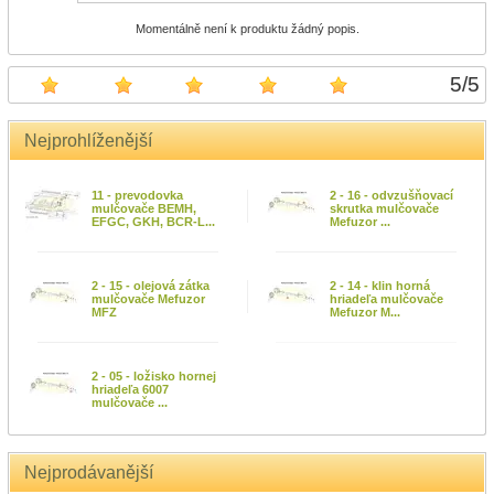
Momentálně není k produktu žádný popis.
5
/
5
Nejprohlíženější
11 - prevodovka
2 - 16 - odvzušňovací
mulčovače BEMH,
skrutka mulčovače
EFGC, GKH, BCR-L...
Mefuzor ...
2 - 15 - olejová zátka
2 - 14 - klin horná
mulčovače Mefuzor
hriadeľa mulčovače
MFZ
Mefuzor M...
2 - 05 - ložisko hornej
hriadeľa 6007
mulčovače ...
Nejprodávanější