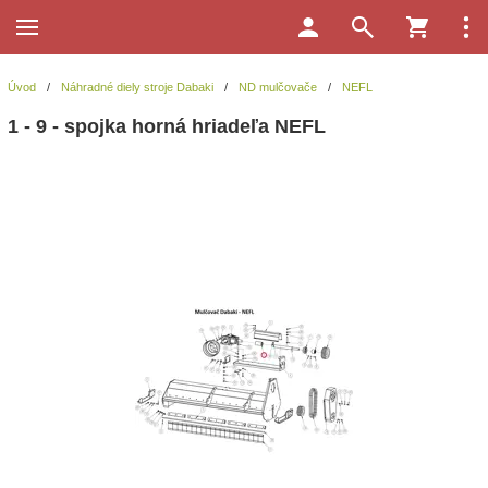
Úvod
/
Náhradné diely stroje Dabaki
/
ND mulčovače
/
NEFL
1 - 9 - spojka horná hriadeľa NEFL