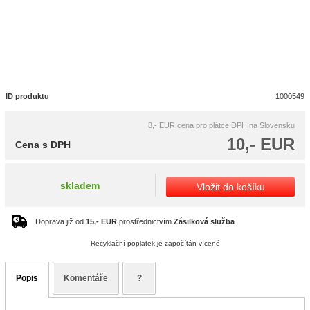
ID produktu
1000549
8,- EUR
cena pro plátce DPH na Slovensku
10,- EUR
Cena s DPH
skladem
Vložit do košíku
Doprava již od
15,- EUR
prostřednictvím
Zásilková služba
Recyklační poplatek je započítán v ceně
Popis
Komentáře
?