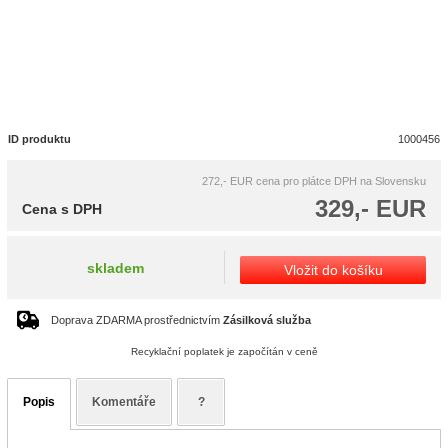
ID produktu
1000456
272,- EUR
cena pro plátce DPH na Slovensku
329,- EUR
Cena s DPH
skladem
Vložit do košíku
Doprava ZDARMA prostřednictvím
Zásilková služba
Recyklační poplatek je započítán v ceně
Popis
Komentáře
?