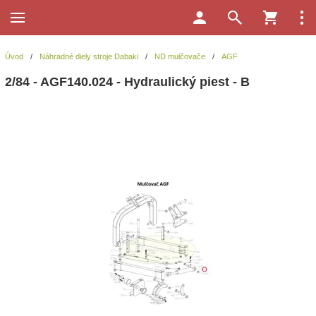
Úvod
/
Náhradné diely stroje Dabaki
/
ND mulčovače
/
AGF
2/84 - AGF140.024 - Hydraulický piest - B