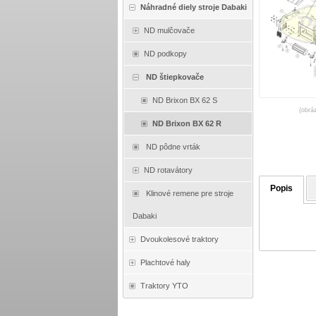
Náhradné diely stroje Dabaki
ND mulčovače
ND podkopy
ND štiepkovače
ND Brixon BX 62 S
(obrá
ND Brixon BX 62 R
ND pôdne vrták
ND rotavátory
Popis
Klinové remene pre stroje
Dabaki
Dvoukolesové traktory
Plachtové haly
Traktory YTO