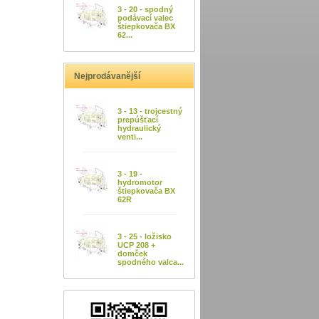
3 - 20 - spodný
podávací valec
štiepkovača BX
62...
Nejprodávanější
3 - 13 - trojcestný
prepúšťací
hydraulický
venti...
3 - 19 -
hydromotor
štiepkovača BX
62R
3 - 25 - ložisko
UCP 208 +
domček
spodného valca...