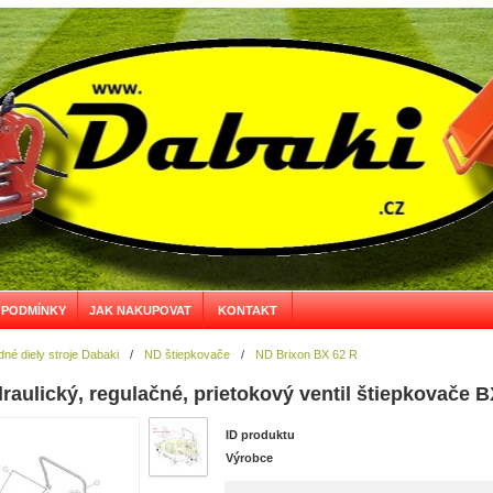
 PODMÍNKY
JAK NAKUPOVAT
KONTAKT
né diely stroje Dabaki
/
ND štiepkovače
/
ND Brixon BX 62 R
ydraulický, regulačné, prietokový ventil štiepkovače 
ID produktu
Výrobce