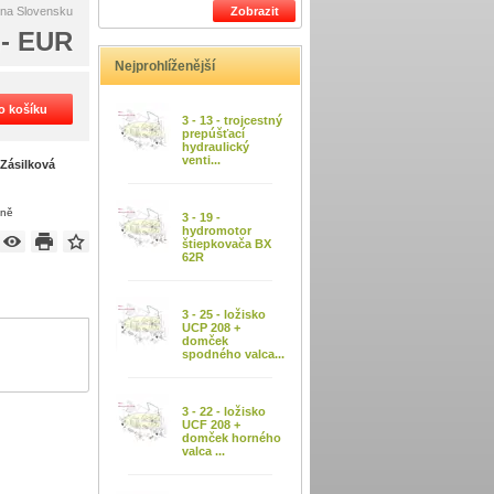
 na Slovensku
Zobrazit
,- EUR
Nejprohlíženější
do košíku
3 - 13 - trojcestný
prepúšťací
hydraulický
venti...
m
Zásilková
eně
3 - 19 -
hydromotor
štiepkovača BX
62R
3 - 25 - ložisko
UCP 208 +
domček
spodného valca...
3 - 22 - ložisko
UCF 208 +
domček horného
valca ...