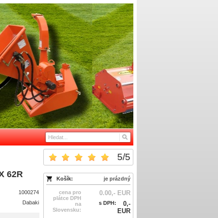
5
/
5
BX 62R
Košík:
je prázdný
1000274
cena pro
0.00,- EUR
plátce DPH
Dabaki
s DPH:
0,-
na
Slovensku:
EUR