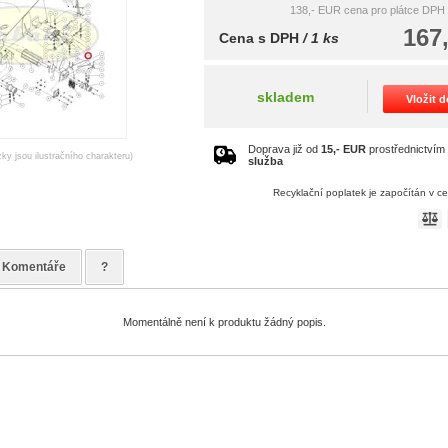
138,- EUR
cena pro plátce DPH
167
Cena s DPH
/ 1 ks
skladem
Vložit 
Doprava již od
15,- EUR
prostřednictví
zky jsou ilustračního charakteru)
služba
Recyklační poplatek je započítán v c
Komentáře
?
Momentálně není k produktu žádný popis.