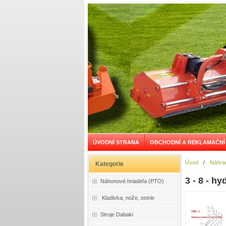
ÚVODNÍ STRANA
OBCHODNÍ A REKLAMAČNÍ
Úvod
/
Náhrad
Kategorie
3 - 8 - h
Náhonové hriadeľa (PTO)
Kladivka, nože, ostrie
Stroje Dabaki