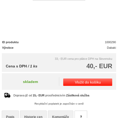
ID produktu
1000290
Výrobce
Dabaki
33,- EUR
cena pro plátce DPH na Slovensku
40,- EUR
Cena s DPH
/ 1 ks
skladem
Vložit do košíku
Doprava již od
15,- EUR
prostřednictvím
Zásilková služba
Recyklační poplatek je započítán v ceně
Popis
Historie cen
Komentáře
?