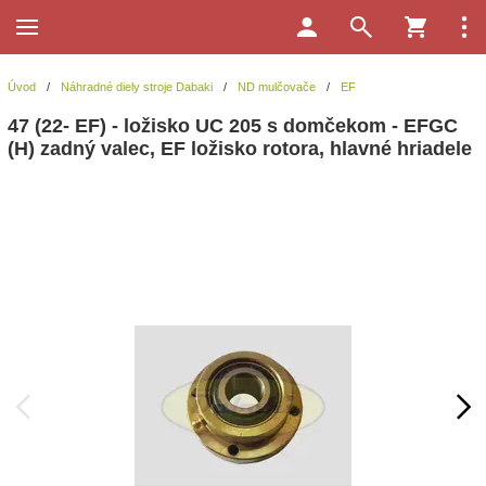
Úvod
/
Náhradné diely stroje Dabaki
/
ND mulčovače
/
EF
47 (22- EF) - ložisko UC 205 s domčekom - EFGC
(H) zadný valec, EF ložisko rotora, hlavné hriadele