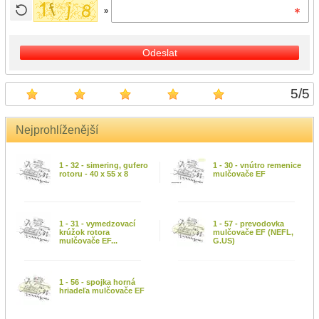
»
Odeslat
5
/
5
Nejprohlíženější
1 - 32 - simering, gufero
1 - 30 - vnútro remenice
rotoru - 40 x 55 x 8
mulčovače EF
1 - 31 - vymedzovací
1 - 57 - prevodovka
krúžok rotora
mulčovače EF (NEFL,
mulčovače EF...
G.US)
1 - 56 - spojka horná
hriadeľa mulčovače EF