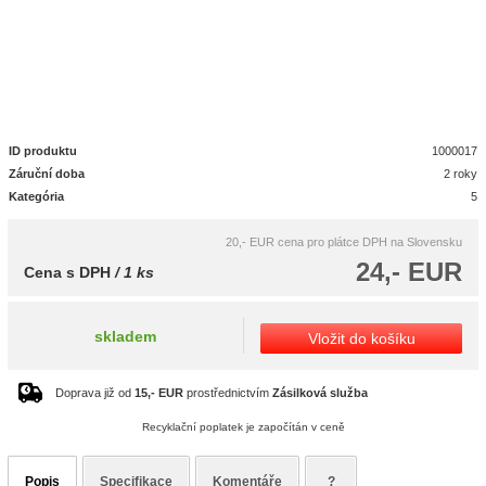
ID produktu
1000017
Záruční doba
2 roky
Kategória
5
20,- EUR
cena pro plátce DPH na Slovensku
24,- EUR
Cena s DPH
/ 1 ks
skladem
Vložit do košíku
Doprava již od
15,- EUR
prostřednictvím
Zásilková služba
Recyklační poplatek je započítán v ceně
Popis
Specifikace
Komentáře
?