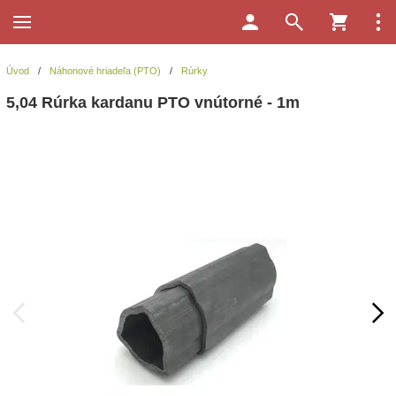
Úvod
/
Náhonové hriadeľa (PTO)
/
Rúrky
5,04 Rúrka kardanu PTO vnútorné - 1m