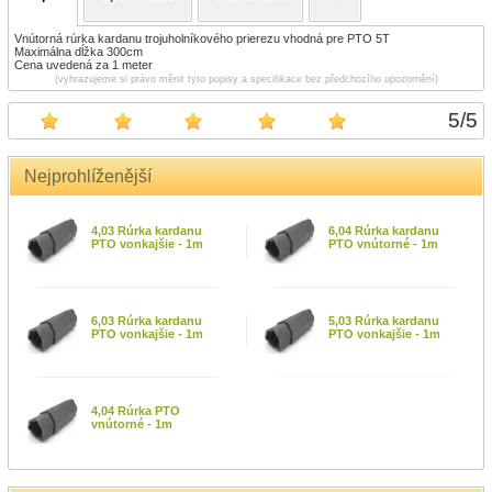
Vnútorná rúrka kardanu trojuholníkového prierezu vhodná pre PTO 5T
Maximálna dĺžka 300cm
Cena uvedená za 1 meter
(vyhrazujeme si právo měnit tyto popisy a specifikace bez předchozího upozornění)
5
/
5
Nejprohlíženější
4,03 Rúrka kardanu
6,04 Rúrka kardanu
PTO vonkajšie - 1m
PTO vnútorné - 1m
6,03 Rúrka kardanu
5,03 Rúrka kardanu
PTO vonkajšie - 1m
PTO vonkajšie - 1m
4,04 Rúrka PTO
vnútorné - 1m