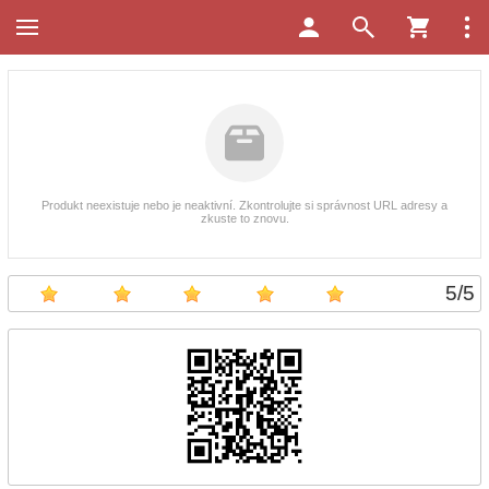
Produkt neexistuje nebo je neaktivní. Zkontrolujte si správnost URL adresy a
zkuste to znovu.
5
/
5