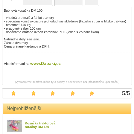
Bubnová kosačka DM 100
- vhodná pre malé a ľahké traktory
- špeciálna konštrukcia pre jednoduchšie skladanie (ťažisko stroja je blízko traktora)
- hmotnosť 140 kg
- pracovný záber 100 cm
- dodávame vrátane dvoch kardanov PTO (jeden s voľnobežkou)
Náhradné diely zaistené.
Záruka dva roky.
Cena vrátane kardanov a DPH.
www.Dabaki,cz
Více informací na
(vyhrazujeme si právo měnit tyto popisy a specifikace bez předchozího upozornění)
5
/
5
Nejprohlíženější
Kosačka traktorová
rotačný DM 130