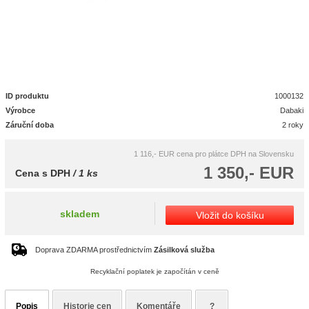
ID produktu
1000132
Výrobce
Dabaki
Záruční doba
2 roky
1 116,- EUR
cena pro plátce DPH na Slovensku
1 350,- EUR
Cena s DPH
/ 1 ks
skladem
Vložit do košíku
Doprava ZDARMA prostřednictvím
Zásilková služba
Recyklační poplatek je započítán v ceně
Popis
Historie cen
Komentáře
?