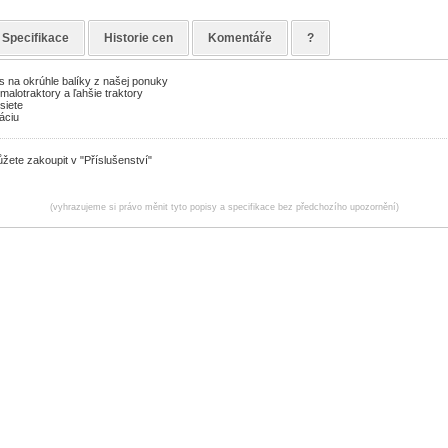
Specifikace
Historie cen
Komentáře
?
is na okrúhle balíky z našej ponuky
malotraktory a ľahšie traktory
 siete
áciu
žete zakoupit v "Příslušenství"
(vyhrazujeme si právo měnit tyto popisy a specifikace bez předchozího upozornění)