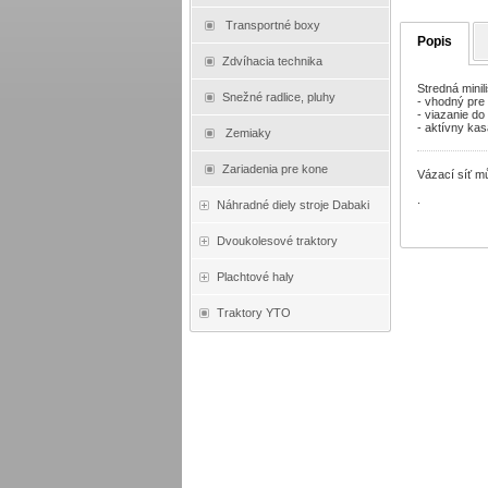
Transportné boxy
Popis
Zdvíhacia technika
Stredná minil
Snežné radlice, pluhy
- vhodný pre 
- viazanie do
- aktívny kas
Zemiaky
Zariadenia pre kone
Vázací síť mů
.
Náhradné diely stroje Dabaki
Dvoukolesové traktory
Plachtové haly
Traktory YTO