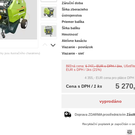
Záruční doba
Šírka zberacieho
ústrojenstva
Priemer balíka
Šírka balíku
Hmotnosť
Aktívne kasáciu
Viazanie - povrázok
Viazanie - sieť
zky jsou ilustračního charakteru)
Běžná cena:
6 747,- EUR s DPH / 1ks
, Ušetřít
EUR s DPH / 1ks (21%)
4 355,- EUR
cena pro plátce DPH
5 270
Cena s DPH
/ 1 ks
vyprodáno
Doprava ZDARMA prostřednictvím
Zásil
Recyklační poplatek je započítán v c