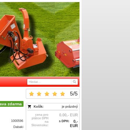
5
/
5
ava zdarma
Košík:
je prázdný
cena pro
0.00,- EUR
plátce DPH
1000596
s DPH:
0,-
na
Slovensku:
EUR
Dabaki