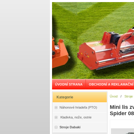
ÚVODNÍ STRANA
OBCHODNÍ A REKLAMAČNÍ
Úvod
/
Stroje
Kategorie
Mini lis 
Náhonové hriadeľa (PTO)
Spider 0
Kladivka, nože, ostrie
Stroje Dabaki