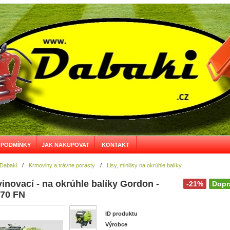
 PODMÍNKY
JAK NAKUPOVAT
KONTAKT
 Dabaki
/
Krmoviny a trávne porasty
/
Lisy, minilisy na okrúhle balíky
zvinovací - na okrúhle balíky Gordon -
-21%
Dopr
870 FN
ID produktu
Výrobce