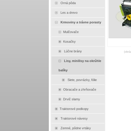
Orná pôda
Les a drevo
Krmoviny a trávne porasty
Mulčovače
Kosačky
Lúčne brány
(obrá
Lisy, minilisy na okrúhle
balíky
Siete, povrázky, fólie
Obracače a zhrňovače
Drvič slamy
Traktorové podkopy
Traktorové návesy
Zemné, pôdne vrtáky