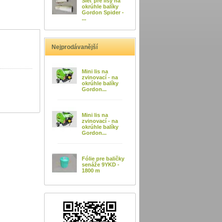
Sieť pre lisy na
okrúhle balíky
Gordon Spider -
...
Nejprodávanější
Mini lis na
zvinovací - na
okrúhle balíky
Gordon...
Mini lis na
zvinovací - na
okrúhle balíky
Gordon...
Fólie pre baličky
senáže 9YKD -
1800 m