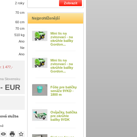
2 roky
Zobrazit
70 cm
Nejprohlíženější
60 cm
70 cm
Mini lis na
510 kg
zvinovací - na
okrúhle balíky
Ano
Gordon...
Ne
Ano
Mini lis na
zvinovací - na
e: 1 477,-
okrúhle balíky
Gordon...
 na Slovensku
,- EUR
Fólie pre baličky
senáže 9YKD -
1800 m
Ovíjačky, balička
pre okrúhle
ková služba
balíky 9YDK
eně