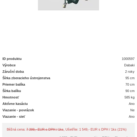
ID produktu
1000597
Výrobce
Dabaki
Záruční doba
2 roky
Šírka zberacieho ústrojenstva
95 cm
Priemer balíka
70 cm
Šírka balíku
90 cm
Hmotnosť
585 kg
Aktívne kasáciu
Ano
Viazanie - povrázok
Ne
Viazanie - sieť
Ano
Běžná cena:
7 399,- EUR s DPH / 1ks
, Ušetříte: 1 549,- EUR s DPH / 1ks (21%)