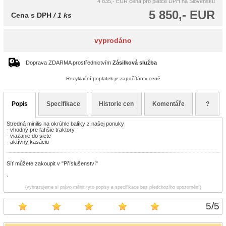
4 835,- EUR
cena pro plátce DPH na Slovensku
5 850,- EUR
Cena s DPH
/ 1 ks
vyprodáno
Doprava ZDARMA prostřednictvím
Zásilková služba
Recyklační poplatek je započítán v ceně
Popis
Specifikace
Historie cen
Komentáře
?
Stredná minilis na okrúhle balíky z našej ponuky
- vhodný pre ľahšie traktory
- viazanie do siete
- aktívny kasáciu
Síť můžete zakoupit v "Příslušenství"
.
(vyhrazujeme si právo měnit tyto popisy a specifikace bez předchozího upozornění)
5
/
5