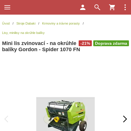
Úvod
/
Stroje Dabaki
/
Krmoviny a trávne porasty
/
Lisy, minilisy na okrúhle balíky
Mini lis zvinovací - na okrúhle
-21%
Doprava zdarma
balíky Gordon - Spider 1070 FN