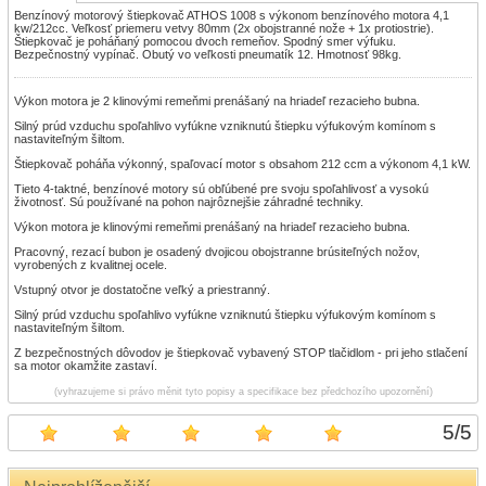
Benzínový motorový štiepkovač ATHOS 1008 s výkonom benzínového motora 4,1
kw/212cc. Veľkosť priemeru vetvy 80mm (2x obojstranné nože + 1x protiostrie).
Štiepkovač je poháňaný pomocou dvoch remeňov. Spodný smer výfuku.
Bezpečnostný vypínač. Obutý vo veľkosti pneumatík 12. Hmotnosť 98kg.
Výkon motora je 2 klinovými remeňmi prenášaný na hriadeľ rezacieho bubna.
Silný prúd vzduchu spoľahlivo vyfúkne vzniknutú štiepku výfukovým komínom s
nastaviteľným šiltom.
Štiepkovač poháňa výkonný, spaľovací motor s obsahom 212 ccm a výkonom 4,1 kW.
Tieto 4-taktné, benzínové motory sú obľúbené pre svoju spoľahlivosť a vysokú
životnosť. Sú používané na pohon najrôznejšie záhradné techniky.
Výkon motora je klinovými remeňmi prenášaný na hriadeľ rezacieho bubna.
Pracovný, rezací bubon je osadený dvojicou obojstranne brúsiteľných nožov,
vyrobených z kvalitnej ocele.
Vstupný otvor je dostatočne veľký a priestranný.
Silný prúd vzduchu spoľahlivo vyfúkne vzniknutú štiepku výfukovým komínom s
nastaviteľným šiltom.
Z bezpečnostných dôvodov je štiepkovač vybavený STOP tlačidlom - pri jeho stlačení
sa motor okamžite zastaví.
(vyhrazujeme si právo měnit tyto popisy a specifikace bez předchozího upozornění)
5
/
5