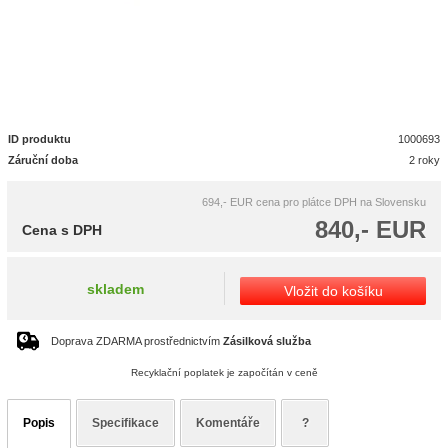
ID produktu
1000693
Záruční doba
2 roky
694,- EUR
cena pro plátce DPH na Slovensku
840,- EUR
Cena s DPH
skladem
Vložit do košíku
Doprava ZDARMA prostřednictvím
Zásilková služba
Recyklační poplatek je započítán v ceně
Popis
Specifikace
Komentáře
?