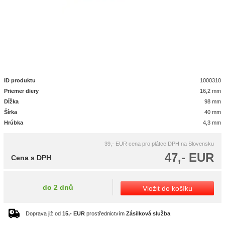
ID produktu
1000310
Priemer diery
16,2 mm
Dĺžka
98 mm
Šírka
40 mm
Hrúbka
4,3 mm
39,- EUR
cena pro plátce DPH na Slovensku
47,- EUR
Cena s DPH
do 2 dnů
Vložit do košíku
Doprava již od
15,- EUR
prostřednictvím
Zásilková služba