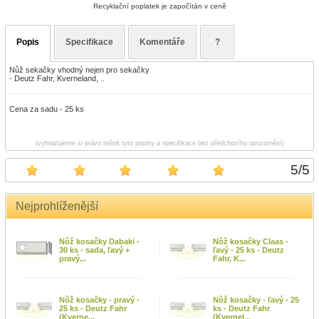
Recyklační poplatek je započítán v ceně
Popis
Specifikace
Komentáře
?
Nůž sekačky vhodný nejen pro sekačky
- Deutz Fahr, Kverneland, ..
Cena za sadu - 25 ks
(vyhrazujeme si právo měnit tyto popisy a specifikace bez předchozího upozornění)
5
/
5
Nejprohlíženější
Nôž kosačky Dabaki -
Nôž kosačky Claas -
30 ks - sada, ľavý +
ľavý - 25 ks - Deutz
pravý...
Fahr, K...
Nôž kosačky - pravý -
Nôž kosačky - ľavý - 25
25 ks - Deutz Fahr
ks - Deutz Fahr
(Kverne...
(Kvernel...