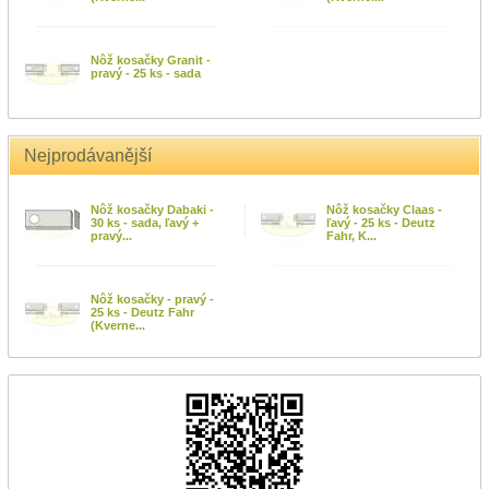
Nôž kosačky Granit -
pravý - 25 ks - sada
Nejprodávanější
Nôž kosačky Dabaki -
Nôž kosačky Claas -
30 ks - sada, ľavý +
ľavý - 25 ks - Deutz
pravý...
Fahr, K...
Nôž kosačky - pravý -
25 ks - Deutz Fahr
(Kverne...