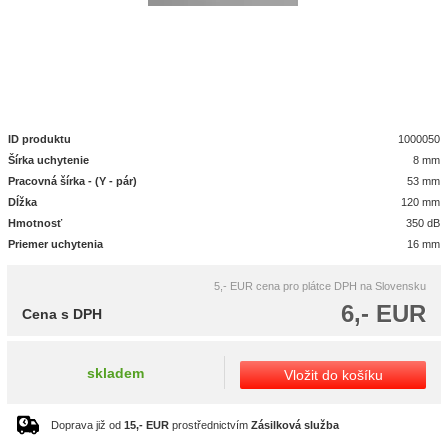
ID produktu
1000050
Šírka uchytenie
8 mm
Pracovná šírka - (Y - pár)
53 mm
Dĺžka
120 mm
Hmotnosť
350 dB
Priemer uchytenia
16 mm
5,- EUR
cena pro plátce DPH na Slovensku
6,- EUR
Cena s DPH
skladem
Vložit do košíku
Doprava již od
15,- EUR
prostřednictvím
Zásilková služba