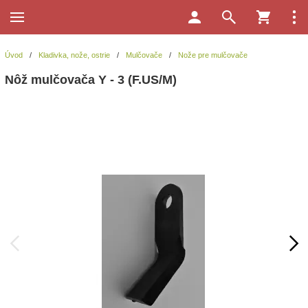
Úvod
/
Kladivka, nože, ostrie
/
Mulčovače
/
Nože pre mulčovače
Nôž mulčovača Y - 3 (F.US/M)