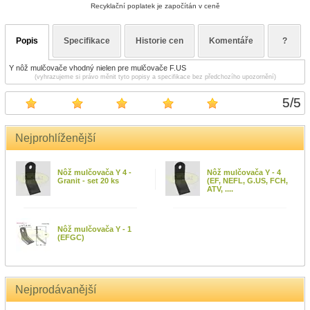
Recyklační poplatek je započítán v ceně
Popis
Specifikace
Historie cen
Komentáře
?
Y nôž mulčovače vhodný nielen pre mulčovače F.US
(vyhrazujeme si právo měnit tyto popisy a specifikace bez předchozího upozornění)
5
/
5
Nejprohlíženější
Nôž mulčovača Y 4 -
Nôž mulčovača Y - 4
Granit - set 20 ks
(EF, NEFL, G.US, FCH,
ATV, ....
Nôž mulčovača Y - 1
(EFGC)
Nejprodávanější