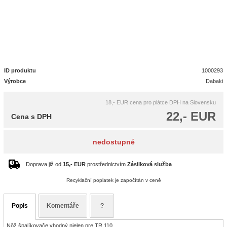
ID produktu
1000293
Výrobce
Dabaki
18,- EUR
cena pro plátce DPH na Slovensku
22,- EUR
Cena s DPH
nedostupné
Doprava již od
15,- EUR
prostřednictvím
Zásilková služba
Recyklační poplatek je započítán v ceně
Popis
Komentáře
?
Nôž špalíkovače vhodný nielen pre TR 110