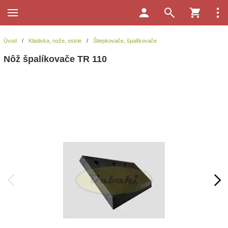
Úvod
/
Kladivka, nože, ostrie
/
Štiepkovače, špalíkovače
Nôž špalíkovače TR 110