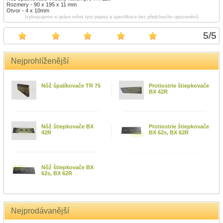
Rozmery - 90 x 195 x 11 mm
Otvor - 4 x 10mm
(vyhrazujeme si právo měnit tyto popisy a specifikace bez předchozího upozornění)
5
/
5
Nejprohlíženější
Nôž špalíkovače TR 75
Protiostrie štiepkovače
BX 42R
Nôž štiepkovače BX
Protiostrie štiepkovače
42R
BX 62s, BX 62R
Nôž štiepkovače BX
62s, BX 62R
Nejprodávanější