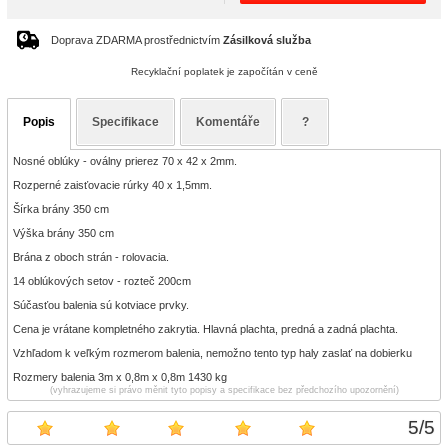
Doprava ZDARMA prostřednictvím
Zásilková služba
Recyklační poplatek je započítán v ceně
Popis
Specifikace
Komentáře
?
Nosné oblúky - oválny prierez 70 x 42 x 2mm.
Rozperné zaisťovacie rúrky 40 x 1,5mm.
Šírka brány 350 cm
Výška brány 350 cm
Brána z oboch strán - rolovacia.
14 oblúkových setov - rozteč 200cm
Súčasťou balenia sú kotviace prvky.
Cena je vrátane kompletného zakrytia. Hlavná plachta, predná a zadná plachta.
Vzhľadom k veľkým rozmerom balenia, nemožno tento typ haly zaslať na dobierku
Rozmery balenia 3m x 0,8m x 0,8m 1430 kg
(vyhrazujeme si právo měnit tyto popisy a specifikace bez předchozího upozornění)
5
/
5