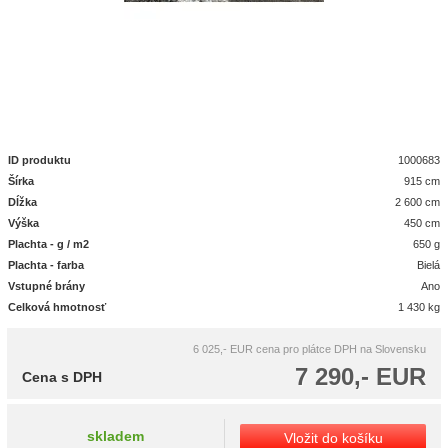
ID produktu
1000683
Šírka
915 cm
Dĺžka
2 600 cm
Výška
450 cm
Plachta - g / m2
650 g
Plachta - farba
Bielá
Vstupné brány
Ano
Celková hmotnosť
1 430 kg
6 025,- EUR
cena pro plátce DPH na Slovensku
7 290,- EUR
Cena s DPH
skladem
Vložit do košíku