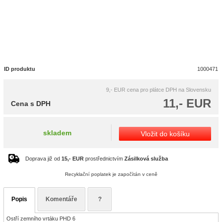
ID produktu
1000471
9,- EUR
cena pro plátce DPH na Slovensku
11,- EUR
Cena s DPH
skladem
Vložit do košíku
Doprava již od
15,- EUR
prostřednictvím
Zásilková služba
Recyklační poplatek je započítán v ceně
Popis
Komentáře
?
Ostří zemního vrtáku PHD 6