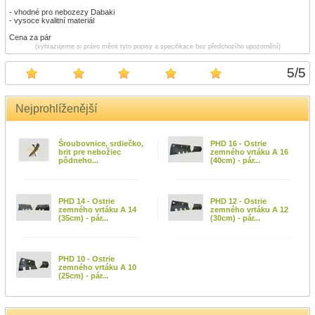
- vhodné pro nebozezy Dabaki
- vysoce kvalitní materiál
Cena za pár
(vyhrazujeme si právo měnit tyto popisy a specifikace bez předchozího upozornění)
5
/
5
Nejprohlíženější
Šroubovnice, srdiečko,
PHD 16 - Ostrie
brit pre nebožiec
zemného vrtáku A 16
pôdneho...
(40cm) - pár...
PHD 14 - Ostrie
PHD 12 - Ostrie
zemného vrtáku A 14
zemného vrtáku A 12
(35cm) - pár...
(30cm) - pár...
PHD 10 - Ostrie
zemného vrtáku A 10
(25cm) - pár...