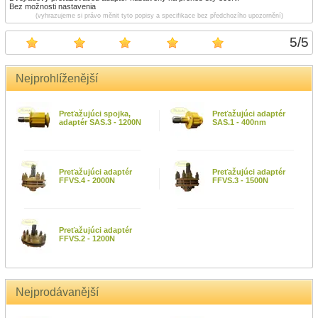
Bez možnosti nastavenia
(vyhrazujeme si právo měnit tyto popisy a specifikace bez předchozího upozornění)
5
/
5
Nejprohlíženější
Preťažujúci spojka,
Preťažujúci adaptér
adaptér SAS.3 - 1200N
SAS.1 - 400nm
Preťažujúci adaptér
Preťažujúci adaptér
FFVS.4 - 2000N
FFVS.3 - 1500N
Preťažujúci adaptér
FFVS.2 - 1200N
Nejprodávanější