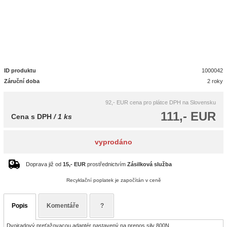
ID produktu
1000042
Záruční doba
2 roky
92,- EUR
cena pro plátce DPH na Slovensku
111,- EUR
Cena s DPH
/ 1 ks
vyprodáno
Doprava již od
15,- EUR
prostřednictvím
Zásilková služba
Recyklační poplatek je započítán v ceně
Popis
Komentáře
?
Dvojradový preťažovacou adaptér nastavený na prenos sily 800N.