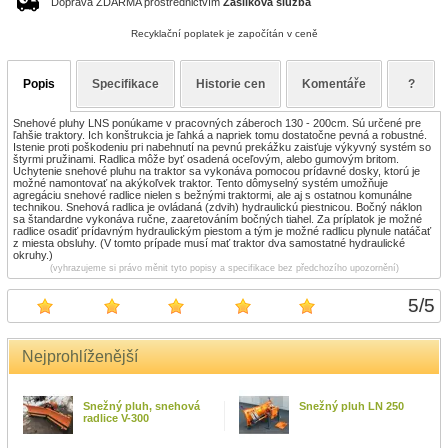
Doprava ZDARMA prostřednictvím
Zásilková služba
Recyklační poplatek je započítán v ceně
Popis
Specifikace
Historie cen
Komentáře
?
Snehové pluhy LNS ponúkame v pracovných záberoch 130 - 200cm. Sú určené pre
ľahšie traktory. Ich konštrukcia je ľahká a napriek tomu dostatočne pevná a robustné.
Istenie proti poškodeniu pri nabehnutí na pevnú prekážku zaisťuje výkyvný systém so
štyrmi pružinami. Radlica môže byť osadená oceľovým, alebo gumovým britom.
Uchytenie snehové pluhu na traktor sa vykonáva pomocou prídavné dosky, ktorú je
možné namontovať na akýkoľvek traktor. Tento dômyselný systém umožňuje
agregáciu snehové radlice nielen s bežnými traktormi, ale aj s ostatnou komunálne
technikou. Snehová radlica je ovládaná (zdvih) hydraulickú piestnicou. Bočný náklon
sa štandardne vykonáva ručne, zaaretováním bočných tiahel. Za príplatok je možné
radlice osadiť prídavným hydraulickým piestom a tým je možné radlicu plynule natáčať
z miesta obsluhy. (V tomto prípade musí mať traktor dva samostatné hydraulické
okruhy.)
(vyhrazujeme si právo měnit tyto popisy a specifikace bez předchozího upozornění)
5
/
5
Nejprohlíženější
Snežný pluh, snehová
Snežný pluh LN 250
radlice V-300