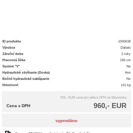
ID produktu
1000638
Výrobce
Dabaki
Záruční doba
2 roky
Pracovná šírka
190 cm
System "V"
Ne
Hydraulické zdvíhanie (Doska)
Ano
Bočné hydraulické naklápanie
Ne
Hmotnosť
141 kg
793,- EUR
cena pro plátce DPH na Slovensku
960,- EUR
Cena s DPH
vyprodáno