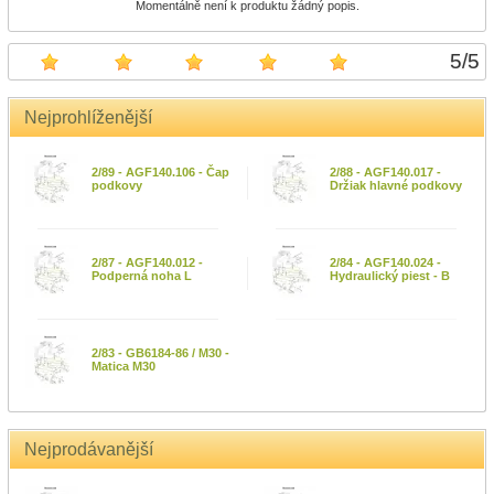
Momentálně není k produktu žádný popis.
5
/
5
Nejprohlíženější
2/89 - AGF140.106 - Čap
2/88 - AGF140.017 -
podkovy
Držiak hlavné podkovy
2/87 - AGF140.012 -
2/84 - AGF140.024 -
Podperná noha L
Hydraulický piest - B
2/83 - GB6184-86 / M30 -
Matica M30
Nejprodávanější