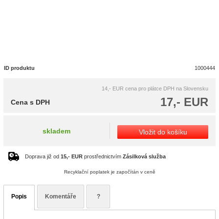
ID produktu
1000444
14,- EUR
cena pro plátce DPH na Slovensku
17,- EUR
Cena s DPH
skladem
Vložit do košíku
Doprava již od
15,- EUR
prostřednictvím
Zásilková služba
Recyklační poplatek je započítán v ceně
Popis
Komentáře
?