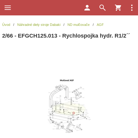
Úvod
/
Náhradné diely stroje Dabaki
/
ND mulčovače
/
AGF
2/66 - EFGCH125.013 - Rychlospojka hydr. R1/2´´