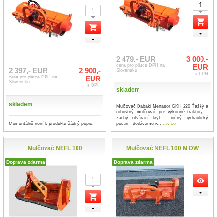
2 479,- EUR
3 000,-
cena pro plátce DPH na
EUR
2 397,- EUR
2 900,-
Slovensku
s DPH
cena pro plátce DPH na
EUR
Slovensku
s DPH
skladem
skladem
Mulčovač Dabaki Menasor GKH 220 Ťažký a
robustný mulčovač pre výkonné traktory. -
zadný otvárací kryt - bočný hydraulický
Momentálně není k produktu žádný popis.
posun - dodávame v...
...více
Mulčovač NEFL 100
Mulčovač NEFL 100 M DW
Doprava zdarma
Doprava zdarma