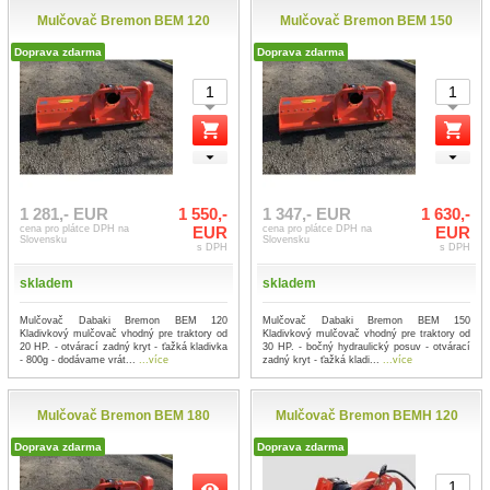
Mulčovač Bremon BEM 120
Mulčovač Bremon BEM 150
Doprava zdarma
Doprava zdarma
1 281,- EUR
1 550,-
1 347,- EUR
1 630,-
cena pro plátce DPH na
EUR
cena pro plátce DPH na
EUR
Slovensku
Slovensku
s DPH
s DPH
skladem
skladem
Mulčovač Dabaki Bremon BEM 120
Mulčovač Dabaki Bremon BEM 150
Kladivkový mulčovač vhodný pre traktory od
Kladivkový mulčovač vhodný pre traktory od
20 HP. - otvárací zadný kryt - ťažká kladivka
30 HP. - bočný hydraulický posuv - otvárací
- 800g - dodávame vrát...
...více
zadný kryt - ťažká kladi...
...více
Mulčovač Bremon BEM 180
Mulčovač Bremon BEMH 120
Doprava zdarma
Doprava zdarma