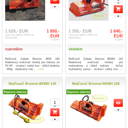
1 529,- EUR
1 850,-
1 355,- EUR
1 640,-
cena pro plátce DPH na
EUR
cena pro plátce DPH na
EUR
Slovensku
Slovensku
s DPH
s DPH
vyprodáno
skladem
Mulčovač Dabaki Bremon BEM 180
Mulčovač Dabaki Bremon BEMH 120
Kladivkový mulčovač vhodný pre traktory od
Kladivkový mulčovač vhodný pre
50 HP. - otvárací zadný kryt - ťažká kladivka
malotraktory a ľahké traktory - bočný
- 800g - dodávame vrát...
...více
hydraulický posuv - otvárací zadný kryt -...
...více
Mulčovač Bremon BEMH 140
Mulčovač Bremon BEMH 180
Doprava zdarma
Doprava zdarma