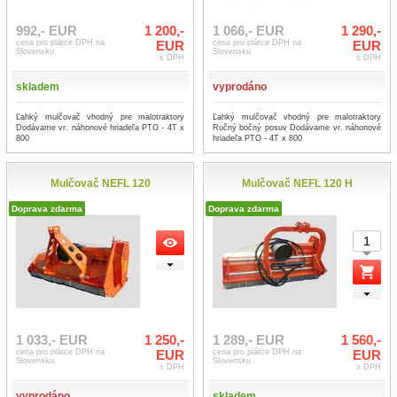
992,- EUR
1 200,-
1 066,- EUR
1 290,-
cena pro plátce DPH na
EUR
cena pro plátce DPH na
EUR
Slovensku
Slovensku
s DPH
s DPH
skladem
vyprodáno
Ľahký mulčovač vhodný pre malotraktory
Ľahký mulčovač vhodný pre malotraktory
Dodávame vr. náhonové hriadeľa PTO - 4T x
Ručný bočný posuv Dodávame vr. náhonové
800
hriadeľa PTO - 4T x 800
Mulčovač NEFL 120
Mulčovač NEFL 120 H
Doprava zdarma
Doprava zdarma
1 033,- EUR
1 250,-
1 289,- EUR
1 560,-
cena pro plátce DPH na
EUR
cena pro plátce DPH na
EUR
Slovensku
Slovensku
s DPH
s DPH
vyprodáno
skladem