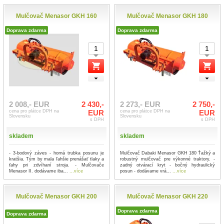
Mulčovač Menasor GKH 160
Mulčovač Menasor GKH 180
Doprava zdarma
Doprava zdarma
2 008,- EUR
2 430,-
2 273,- EUR
2 750,-
cena pro plátce DPH na
EUR
cena pro plátce DPH na
EUR
Slovensku
Slovensku
s DPH
s DPH
skladem
skladem
- 3-bodový záves - horná trubka posunu je
Mulčovač Dabaki Menasor GKH 180 Ťažký a
kratšia. Tým by mala ľahšie prenášať tlaky a
robustný mulčovač pre výkonné traktory. -
ťahy pri zdvíhaní stroja. - Mulčovače
zadný otvárací kryt - bočný hydraulický
Menasor II. dodávame iba...
...více
posun - dodávame vrá...
...více
Mulčovač Menasor GKH 200
Mulčovač Menasor GKH 220
Doprava zdarma
Doprava zdarma