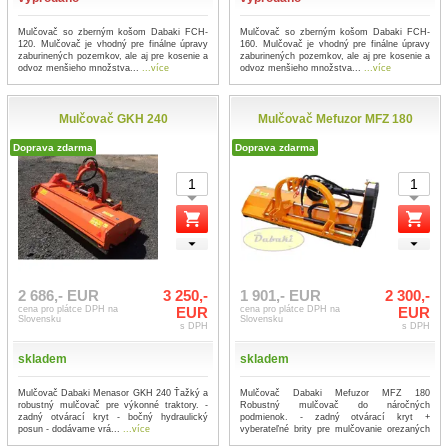
Mulčovač so zberným košom Dabaki FCH-
Mulčovač so zberným košom Dabaki FCH-
120. Mulčovač je vhodný pre finálne úpravy
160. Mulčovač je vhodný pre finálne úpravy
zaburinených pozemkov, ale aj pre kosenie a
zaburinených pozemkov, ale aj pre kosenie a
odvoz menšieho množstva...
...více
odvoz menšieho množstva...
...více
Mulčovač GKH 240
Mulčovač Mefuzor MFZ 180
Doprava zdarma
Doprava zdarma
2 686,- EUR
3 250,-
1 901,- EUR
2 300,-
cena pro plátce DPH na
EUR
cena pro plátce DPH na
EUR
Slovensku
Slovensku
s DPH
s DPH
skladem
skladem
Mulčovač Dabaki Menasor GKH 240 Ťažký a
Mulčovač Dabaki Mefuzor MFZ 180
robustný mulčovač pre výkonné traktory. -
Robustný mulčovač do náročných
zadný otvárací kryt - bočný hydraulický
podmienok. - zadný otvárací kryt +
posun - dodávame vrá...
...více
vyberateľné brity pre mulčovanie orezaných
kon...
...více