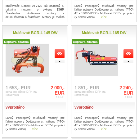
Mulčovače Dabaki ATV120 sú osadený 4-
Ľahký Priekopový mulčovač vhodný pre
taktným motorom o výkone 15HP.
ľahké traktory Dodávame vr. náhonu (PTO)
Štandardne dodávame motory s
4T x 1600 VIDEO - Mulčovač BCR-L pri práci
akumulátorom a štartérom. Motory je možná
(V sekcii Video)...
...více
štart...
...více
Mulčovač BCR-L 145 DW
Mulčovač BCR-L 165 DW
Doprava zdarma
Doprava zdarma
1 653,- EUR
2 000,-
1 851,- EUR
2 240,-
cena pro plátce DPH na
EUR
cena pro plátce DPH na
EUR
Slovensku
Slovensku
s DPH
s DPH
vyprodáno
vyprodáno
Ľahký Priekopový mulčovač vhodný pre
Ľahký Priekopový mulčovač vhodný pre
ľahké traktory Dodávame vr. náhonu (PTO)
ľahké traktory Dodávame vr. náhonu (PTO)
4T x 1600 VIDEO - Mulčovač BCR-L pri práci
4T x 1600 VIDEO - Mulčovač BCR-L pri práci
(V sekcii Video)...
...více
(V sekcii Video)...
...více