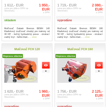
1 612,- EUR
1 950,-
1 719,- EUR
2 080,-
cena pro plátce DPH na
EUR
cena pro plátce DPH na
EUR
Slovensku
Slovensku
s DPH
s DPH
skladem
vyprodáno
Mulčovač Dabaki Bremon BEMH 140
Mulčovač Dabaki Bremon BEMH 180
Kladivkový mulčovač vhodný pre traktory od
Kladivkový mulčovač vhodný pre traktory od
30 HP. - bočný hydraulický posuv - otvárací
50 HP. - bočný hydraulický posuv - otvárací
zadný kryt - ťažká klad...
...více
zadný kryt - ťažká klad...
...více
Mulčovač FCH 120
Mulčovač FCH 160
Doprava zdarma
Doprava zdarma
1 620,- EUR
1 960,-
1 756,- EUR
2 125,-
cena pro plátce DPH na
EUR
cena pro plátce DPH na
EUR
Slovensku
Slovensku
s DPH
s DPH
vyprodáno
vyprodáno