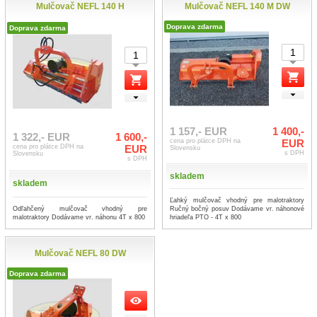
Mulčovač NEFL 140 H
Mulčovač NEFL 140 M DW
Doprava zdarma
Doprava zdarma
1 157,- EUR
1 400,-
1 322,- EUR
1 600,-
cena pro plátce DPH na
EUR
cena pro plátce DPH na
EUR
Slovensku
s DPH
Slovensku
s DPH
skladem
skladem
Ľahký mulčovač vhodný pre malotraktory
Odľahčený mulčovač vhodný pre
Ručný bočný posuv Dodávame vr. náhonové
malotraktory Dodávame vr. náhonu 4T x 800
hriadeľa PTO - 4T x 800
Mulčovač NEFL 80 DW
Doprava zdarma