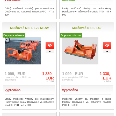
Ľahký mulčovač vhodný pre malotraktory
Ľahký mulčovač vhodný pre malotraktory
Dodávame vr. náhonové hriadeľa PTO - 4T x
Dodávame vr. náhonové hriadeľa PTO - 4T x
800
800
Mulčovač NEFL 120 M DW
Mulčovač NEFL 140
Doprava zdarma
Doprava zdarma
1 099,- EUR
1 330,-
1 099,- EUR
1 330,-
cena pro plátce DPH na
EUR
cena pro plátce DPH na
EUR
Slovensku
Slovensku
s DPH
s DPH
vyprodáno
vyprodáno
Ľahký mulčovač vhodný pre malotraktory
Mulčovač vhodný za chodcom a ľahké
Ručný bočný posuv Dodávame vr. náhonové
traktory Dodávame vr. náhonové hriadeľa
hriadeľa PTO - 4T x 800
PTO 4T x 800