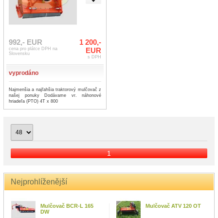
992,- EUR
1 200,-
cena pro plátce DPH na
EUR
Slovensku
s DPH
vyprodáno
Najmenšia a najľahšia traktorový mulčovač z
našej ponuky Dodávame vr. náhonové
hriadeľa (PTO) 4T x 800
1
Nejprohlíženější
Mulčovač BCR-L 165
Mulčovač ATV 120 OT
DW