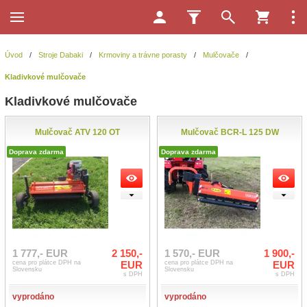
Úvod
/
Stroje Dabaki
/
Krmoviny a trávne porasty
/
Mulčovače
/
Kladivkové mulčovače
Kladivkové mulčovače
Mulčovač ATV 120 OT
Mulčovač BCR-L 125 DW
Doprava zdarma
Doprava zdarma
1 777,- EUR
2 150,-
1 570,- EUR
1 900,-
cena pro plátce DPH na
EUR
cena pro plátce DPH na
EUR
Slovensku
Slovensku
s DPH
s DPH
vyprodáno
vyprodáno