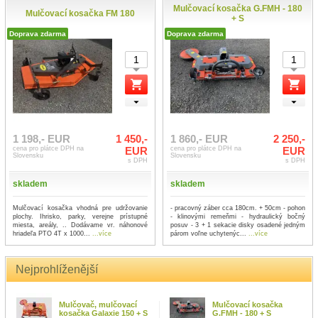
Mulčovací kosačka G.FMH - 180
Mulčovací kosačka FM 180
+ S
Doprava zdarma
Doprava zdarma
1 198,- EUR
1 450,-
1 860,- EUR
2 250,-
cena pro plátce DPH na
EUR
cena pro plátce DPH na
EUR
Slovensku
Slovensku
s DPH
s DPH
skladem
skladem
Mulčovací kosačka vhodná pre udržovanie
- pracovný záber cca 180cm. + 50cm - pohon
plochy. Ihrisko, parky, verejne prístupné
- klinovými remeňmi - hydraulický bočný
miesta, areály, .. Dodávame vr. náhonové
posuv - 3 + 1 sekacie disky osadené jedným
hriadeľa PTO 4T x 1000...
...více
párom voľne uchytenýc...
...více
Nejprohlíženější
Mulčovač, mulčovací
Mulčovací kosačka
kosačka Galaxie 150 + S
G.FMH - 180 + S