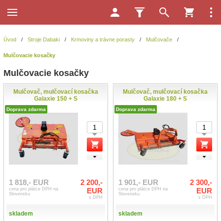
Úvod
/
Stroje Dabaki
/
Krmoviny a trávne porasty
/
Mulčovače
/
Mulčovacie kosačky
Mulčovacie kosačky
Mulčovač, mulčovací kosačka
Mulčovač, mulčovací kosačka
Galaxie 150 + S
Galaxie 180 + S
Doprava zdarma
Doprava zdarma
1 818,- EUR
2 200,-
1 901,- EUR
2 300,-
cena pro plátce DPH na
EUR
cena pro plátce DPH na
EUR
Slovensku
Slovensku
s DPH
s DPH
skladem
skladem