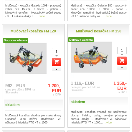
Mulčovač - kosačka Galaxie 150S - pracovný
Mulčovač - kosačka Galaxie 180 - pracovný
záber cca 150cm. + 50cm - pohon -
záber cca 180cm. + 50cm - pohon -
klinovými remeňmi - hydraulický bočný posuv
klinovými remeňmi - hydraulický bočný posuv
- 3 + 1 sekacie disky o...
...více
- 3 + 1 sekacie disky os...
...více
Mulčovací kosačka FM 120
Mulčovací kosačka FM 150
Doprava zdarma
Doprava zdarma
1 116,- EUR
1 350,-
992,- EUR
1 200,-
cena pro plátce DPH na
EUR
cena pro plátce DPH na
EUR
Slovensku
s DPH
Slovensku
s DPH
skladem
skladem
Mulčovací kosačka vhodná pre udržovanie
Mulčovací kosačka vhodná pre malotraktory
plochy. Ihrisko, parky, verejne prístupné
Osadená 3-mi nožmi Dodávame vr.
miesta, areály, .. Dodávame vr. náhonové
náhonové hriadeľa PTO 4T x 1000
hriadeľa PTO 4T x 1000...
...více